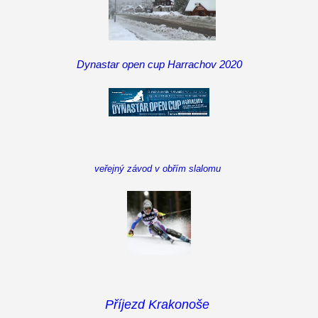
Dynastar open cup Harrachov 2020
veřejný závod v obřím slalomu
Příjezd Krakonoše