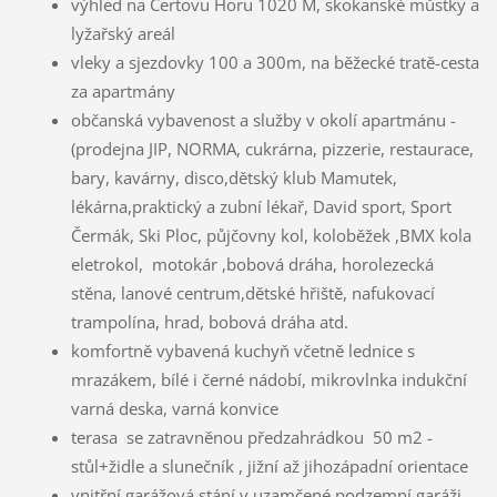
výhled na Čertovu Horu 1020 M, skokanské můstky a
lyžařský areál
vleky a sjezdovky 100 a 300m, na běžecké tratě-cesta
za apartmány
občanská vybavenost a služby v okolí apartmánu -
(prodejna JIP, NORMA, cukrárna, pizzerie, restaurace,
bary, kavárny, disco,dětský klub Mamutek,
lékárna,praktický a zubní lékař, David sport, Sport
Čermák, Ski Ploc, půjčovny kol, koloběžek ,BMX kola
eletrokol, motokár ,bobová dráha, horolezecká
stěna, lanové centrum,dětské hřiště, nafukovací
trampolína, hrad, bobová dráha atd.
komfortně vybavená kuchyň včetně lednice s
mrazákem, bílé i černé nádobí, mikrovlnka indukční
varná deska, varná konvice
terasa se zatravněnou předzahrádkou 50 m2 -
stůl+židle a slunečník , jižní až jihozápadní orientace
vnitřní garážová stání v uzamčené podzemní garáži ,