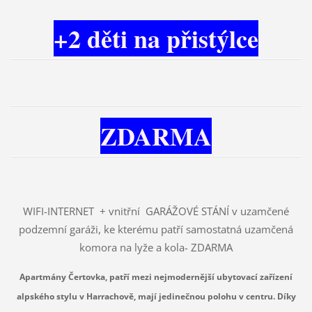
+2 děti na přistýlce
ZDARMA
WIFI-INTERNET + vnitřní GARÁŽOVÉ STÁNÍ v uzamčené
podzemní garáži, ke kterému patří samostatná uzamčená
komora na lyže a kola- ZDARMA
Apartmány Čertovka, patří mezi nejmodernější ubytovací zařízení
alpského stylu v Harrachově, mají jedinečnou polohu v centru. Díky