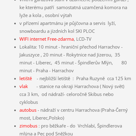
ke kterému patří samostatná uzamčená komora na
lyže a kola , osobní výtah
v přízemí apartmánu je půjčovna a servis lyží,
snowboardu a jízdních kol SKI PLOC
WIFI internet Free-zdarma
, LCD-TV
Lokalita: 10 minut - hraniční přechod Harrachov -
Jakuszyce , 20 minut - Rokytnice nad Jizerou, 35
minut - Liberec, 45 minut - Špindlerův Mlýn, 80
minut - Praha - Harrachov
letiště
- nejbližší letiště : Praha Ruzyně cca 125 km
vlak
- stanice na okraji Harrachova ( Nový svět)
cca 3 km, od nádraží- celoročně Skibus nebo
cyklobus
autobus
- nádraží v centru Harrachova (Praha-Černý
most, Liberec,Polsko)
zimobus
: pro běžkaře - do Vrchlabí, Špindlerova
mlýna a Pec pod Sněžkou