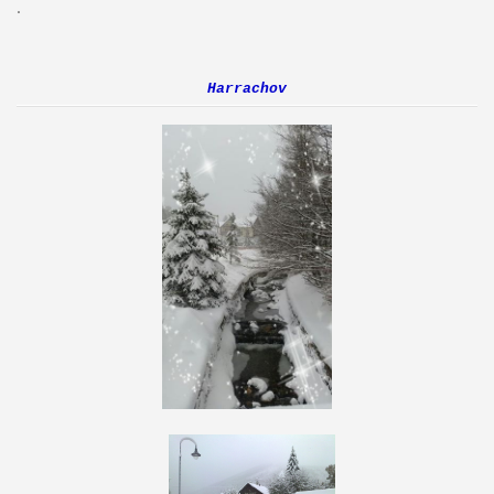
.
Harrachov